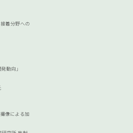
－接着分野への
究開発動向」
氏
線撮像による加
究所 放射