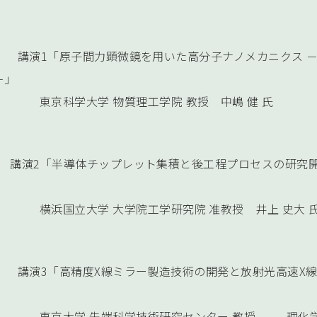
0:50 講演1「原子間力顕微鏡を用いた高分子ナノメカニクス 
めて－」
大学 物質理工学院 教授 中嶋 健 氏
1:30 講演2「半導体チップレット集積と後工程プロセスの研
学 大学院工学研究院 准教授 井上 史大 
3:40 講演3「高精度X線ミラー製造技術の開発と放射光高速X
察」
先端科学技術研究センター 教授 理化学研